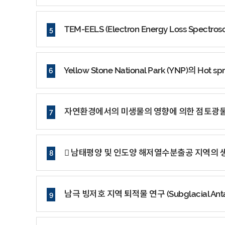
TEM-EELS (Electron Energy Loss Spe
5
Yellow Stone National Park (YNP)의 
6
자연환경에서의 미생물의 영향에 의한 점토광물 상전이 
7
 남태평양 및 인도양 해저열수분출공 지역의 
8
남극 빙저호 지역 퇴적물 연구 (Subglacial Antarctic 
9