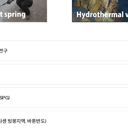
연구
(SPG)
라센 빙붕지역, 바톤반도)